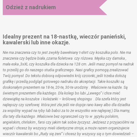
Odzież z nadrukiem
Idealny prezent na 18-nastkę, wieczór panieński,
kawalerski lub inne okazje.
Nie ma znaczenia czy to jest zwykły bawełniany t-shirt czy koszulka polo. Nie ma
znaczenia czy będzie biała ,czarna fioletowa czy różowa. Męska czy damska ,
mała eska ,3xXL czy koszulka dla dziecka na 128 cm. Jeśli masz pomysł na nadruk
to prześlij go do naszego studia graficznego. Nasi graficy pomogą zrealizować
Twój pomysł. Do tekstu dobiorą odpowiedni krój czcionki, jeśli trzeba dołożą
grafikę i prześlą podgląd gotowego nadruku do akceptacji. Takie koszulki są
doskonałym prezentem na 18-te, 20-te, 30-te urodziny . Właściwie na każde. Są
świetnym prezentem dla każdego. Dla kolegi bo lubi „Lewego” i chce mieć
dziewiątkę na koszulce i koleżanki – królowej shopingu . Dla szefa który jest
najlepszy czy szefowej która jest zła jeśli nie dopije rano kawy albo dla dziadka
za wspólny wypad na ryby lub babci za to że wszystko wie najlepiej:) Dla mamy,
dla taty dla każdego .Właściwie bez ograniczeń czy to w języku polskim,
angielskim, chińskim , farsi czy jakim tak sobie życzysz. Jedziesz z przyjaciółmi na
wypad i chcesz by wszyscy mieli identyczne stroje, a może razem organizujecie
wieczór kawalerski bo „Rudy się żeni” i chcesz by wszyscy się o tym dowiedzieli –