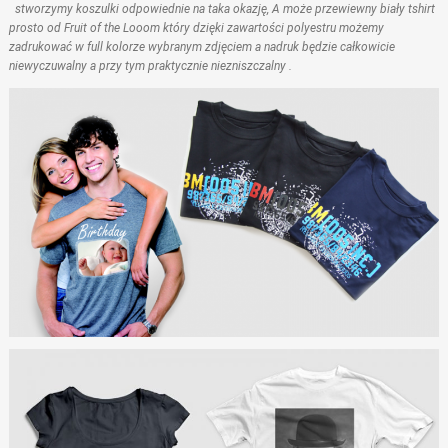
stworzymy koszulki odpowiednie na taka okazję, A może przewiewny biały tshirt
prosto od Fruit of the Looom który dzięki zawartości polyestru możemy
zadrukować w full kolorze wybranym zdjęciem a nadruk będzie całkowicie
niewyczuwalny a przy tym praktycznie niezniszczalny .